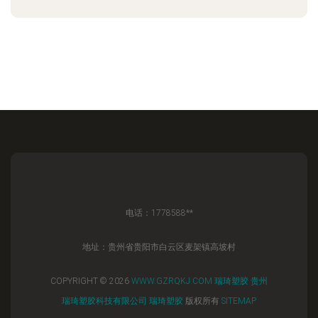
电话：1778588**
地址：贵州省贵阳市白云区麦架镇高坡村
COPYRIGHT © 2026
WWW.GZRQKJ.COM
瑞琦塑胶
贵州
瑞琦塑胶科技有限公司
瑞琦塑胶
版权所有
SITEMAP