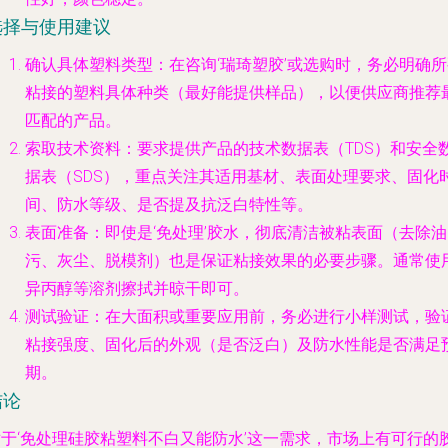
选择与使用建议
确认具体塑料类型
：在咨询‘瑞琦塑胶’或选购时，务必明确
粘接的塑料具体种类（最好能提供样品），以便供应商推荐
匹配的产品。
索取技术资料
：要求提供产品的技术数据表（TDS）和安全
据表（SDS），重点关注其适用基材、表面处理要求、固化
间、防水等级、是否提及抗泛白特性等。
表面准备
：即使是‘免处理’胶水，
彻底清洁
被粘表面（去除油
污、灰尘、脱模剂）也是保证粘接效果的必要步骤。通常使
异丙醇等溶剂擦拭并晾干即可。
测试验证
：在大面积或重要应用前，务必进行小样测试，验
粘接强度、固化后的外观（是否泛白）及防水性能是否满足
期。
结论
对于‘免处理硅胶粘塑料不白又能防水’这一需求，市场上有可行的