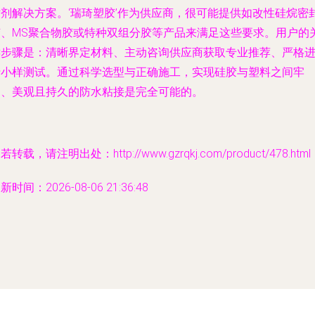
粘剂解决方案。‘瑞琦塑胶’作为供应商，很可能提供如改性硅烷密
胶、MS聚合物胶或特种双组分胶等产品来满足这些要求。用户的
键步骤是：
清晰界定材料、主动咨询供应商获取专业推荐、严格
行小样测试
。通过科学选型与正确施工，实现硅胶与塑料之间牢
固、美观且持久的防水粘接是完全可能的。
若转载，请注明出处：http://www.gzrqkj.com/product/478.html
新时间：2026-08-06 21:36:48