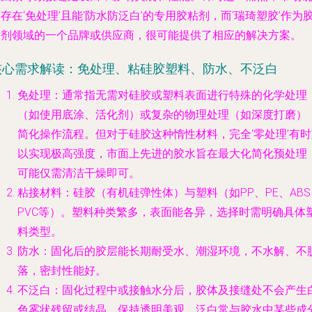
存在‘免处理’且能‘防水防泛白’的专用胶粘剂，而‘瑞琦塑胶’作为
粘剂领域的一个品牌或供应商，很可能提供了相应的解决方案。
核心需求解读：免处理、粘硅胶塑料、防水、不泛白
免处理
：通常指无需对硅胶或塑料表面进行特殊的化学处理
（如使用底涂、活化剂）或复杂的物理处理（如深度打磨）
简化操作流程。但对于硅胶这种惰性材料，完全‘零处理’有时
以实现极高强度，市面上先进的胶水旨在最大化简化预处理
可能仅需清洁干燥即可。
粘接材料
：硅胶（有机硅弹性体）与塑料（如PP、PE、ABS
PVC等）。塑料种类繁多，表面能各异，选择时需明确具体
料类型。
防水
：固化后的胶层能长期耐受水、潮湿环境，不水解、不
落，密封性能好。
不泛白
：固化过程中或接触水分后，胶体及接缝处不会产生
色雾状残留或结晶，保持透明美观。泛白常与胶水中某些成