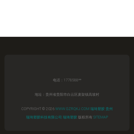
电话：1778588**
地址：贵州省贵阳市白云区麦架镇高坡村
COPYRIGHT © 2026
WWW.GZRQKJ.COM
瑞琦塑胶
贵州
瑞琦塑胶科技有限公司
瑞琦塑胶
版权所有
SITEMAP