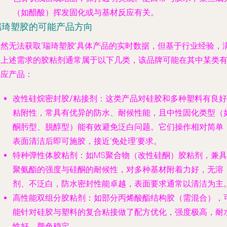
（如醋酸）挥发固化或与基材反应有关。
瑞琦塑胶的可能产品方向
虽然无法获取‘瑞琦塑胶’具体产品的实时数据，但基于行业经验，
足上述需求的胶粘剂通常属于以下几类，该品牌可能在其中某类
相应产品：
改性硅烷密封胶/粘接剂
：这类产品对硅胶和多种塑料有良好
粘附性，常具有优异的防水、耐候性能，且中性固化类型（
酮肟型、脱醇型）能有效避免泛白问题。它们操作相对简单
表面清洁后即可施胶，接近‘免处理’要求。
特种弹性体胶粘剂
：如MS聚合物（改性硅酮）胶粘剂，兼具
聚氨酯的强度与硅酮的耐候性，对多种基材附着力好，无溶
剂、不泛白，防水密封性能卓越，表面要求通常以清洁为主
高性能双组分胶粘剂
：如部分丙烯酸酯结构胶（需混合），
能针对硅胶与塑料的复合粘接做了配方优化，强度极高，耐
性好，颜色稳定。