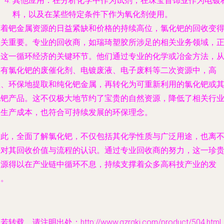
其他应用
：在分析化学中作为试剂，在珠宝首饰业作为电镀
料，以及在某些特定条件下作为氧化剂使用。
随着钯金属资源的日益紧缺和价格的持续高位，
氯化钯的回收
变
至关重要。专业的回收商，如
瑞琦塑胶
所涉足的相关业务领域，
是这一循环经济的关键环节。他们通过专业的化学或冶金方法，
含有氯化钯的废催化剂、电镀废液、电子废料等二次资源中，高
效、环保地提取和纯化钯金属，再转化为可重新利用的氯化钯或
他钯产品。这不仅极大地节约了宝贵的自然资源，降低了相关行
的生产成本，也符合可持续发展的环保理念。
因此，全面了解氯化钯，不仅包括其化学性质与广泛用途，也离
开对其回收价值与流程的认识。通过专业回收商的努力，这一珍
资源得以在产业链中循环不息，持续支撑着众多高科技产业的发
展。
若转载，请注明出处：http://www.gzrqkj.com/product/504.html