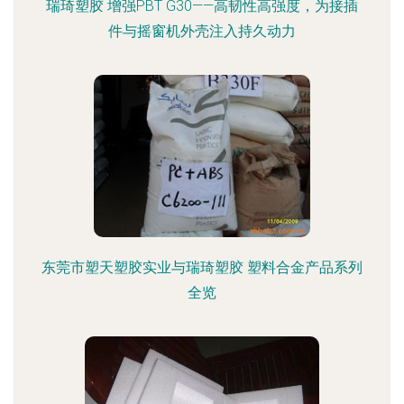
瑞琦塑胶 增强PBT G30——高韧性高强度，为接插
件与摇窗机外壳注入持久动力
东莞市塑天塑胶实业与瑞琦塑胶 塑料合金产品系列
全览