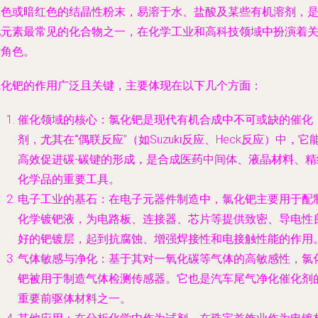
褐色或暗红色的结晶性粉末，易溶于水、盐酸及某些有机溶剂，
钯元素最常见的化合物之一，在化学工业和高科技领域中扮演着
键角色。
氯化钯的作用广泛且关键，主要体现在以下几个方面：
催化领域的核心
：氯化钯是现代有机合成中不可或缺的催化
剂，尤其在“偶联反应”（如Suzuki反应、Heck反应）中，它
高效促进碳-碳键的形成，是合成医药中间体、液晶材料、精
化学品的重要工具。
电子工业的基石
：在电子元器件制造中，氯化钯主要用于配
化学镀钯液，为电路板、连接器、芯片等提供致密、导电性
好的钯镀层，起到抗腐蚀、增强焊接性和电接触性能的作用
气体敏感与净化
：基于其对一氧化碳等气体的高敏感性，氯
钯被用于制造气体检测传感器。它也是汽车尾气净化催化剂
重要前驱体材料之一。