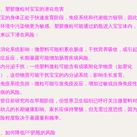
二、塑胶微粒对宝宝的潜在危害
宝宝的身体正处于快速发育阶段，免疫系统和代谢能力较弱，因
对环境中污染物更为敏感。塑胶微粒可能通过奶瓶进入宝宝体内
带来以下潜在风险：
. 消化系统影响：微塑料可能积累在肠道，干扰营养吸收，或引
炎症反应，长期暴露可能增加肠胃疾病风险。
. 内分泌干扰：一些塑料微粒可能含有或吸附化学物质（如塑化
剂），这些物质可能干扰宝宝的内分泌系统，影响生长发育。
. 免疫系统负担：微粒可能引发免疫反应，增加过敏或自身免疫
疾病的风险。
尽管目前研究尚在早期阶段，但世界卫生组织已呼吁关注微塑料
婴幼儿的长期健康影响。家长应保持警惕，但无需过度恐慌，因
风险程度取决于暴露量和频率。
三、如何降低PP奶瓶的风险