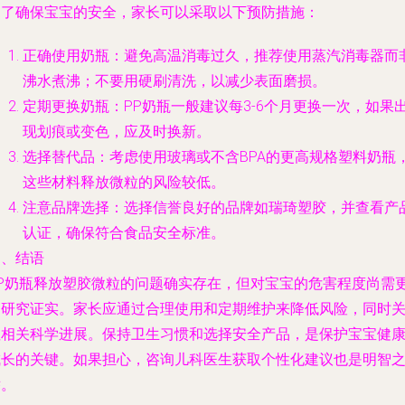
为了确保宝宝的安全，家长可以采取以下预防措施：
正确使用奶瓶：避免高温消毒过久，推荐使用蒸汽消毒器而
沸水煮沸；不要用硬刷清洗，以减少表面磨损。
定期更换奶瓶：PP奶瓶一般建议每3-6个月更换一次，如果
现划痕或变色，应及时换新。
选择替代品：考虑使用玻璃或不含BPA的更高规格塑料奶瓶
这些材料释放微粒的风险较低。
注意品牌选择：选择信誉良好的品牌如瑞琦塑胶，并查看产
认证，确保符合食品安全标准。
四、结语
PP奶瓶释放塑胶微粒的问题确实存在，但对宝宝的危害程度尚需
多研究证实。家长应通过合理使用和定期维护来降低风险，同时
注相关科学进展。保持卫生习惯和选择安全产品，是保护宝宝健
成长的关键。如果担心，咨询儿科医生获取个性化建议也是明智
举。