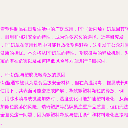
随着塑料制品在日常生活中的广泛应用，PP（聚丙烯）奶瓶因其
便、耐用和相对安全的特性，成为许多家长的选择。近年研究发
现，PP奶瓶在使用过程中可能释放微塑料颗粒，这引发了公众对
宝健康的担忧。本文将从PP奶瓶的特性、塑胶微粒的释放机制、
宝宝的潜在危害以及如何降低风险等方面进行详细探讨。
一、PP奶瓶与塑胶微粒释放的原因
PP奶瓶通常被认为是食品级安全材料，但在高温消毒、摇晃或长
间使用下，其表面可能磨损或降解，导致微塑料颗粒的释放。例
如，用沸水消毒或微波加热时，温度变化可能加速塑料老化，从
增加微粒脱落的风险。瑞琦塑胶等品牌虽注重产品质量，但仍无
完全避免这一问题，因为微塑料释放与使用条件和材料老化直接
关。