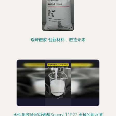
瑞琦塑胶 创新材料，塑造未来
水性塑胶涂层丙烯酸Seacryl 11P27 卓越的耐水煮