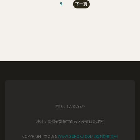
9
下一页
电话：1778588**
地址：贵州省贵阳市白云区麦架镇高坡村
COPYRIGHT © 2026
WWW.GZRQKJ.COM
瑞琦塑胶
贵州